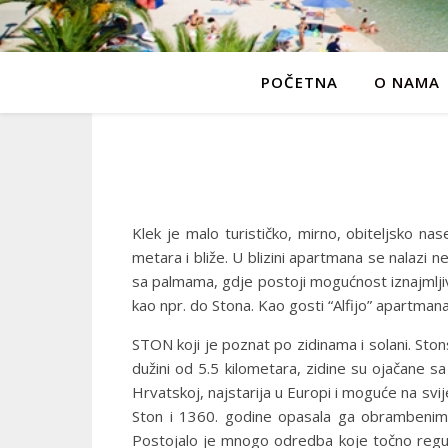
POČETNA
O NAMA
Klek je malo turističko, mirno, obiteljsko n
metara i bliže. U blizini apartmana se nalazi n
sa palmama, gdje postoji mogućnost iznajmljiva
kao npr. do Stona. Kao gosti “Alfijo” apartmana 
STON koji je poznat po zidinama i solani. Ston
dužini od 5.5 kilometara, zidine su ojačane sa
Hrvatskoj, najstarija u Europi i moguće na svij
Ston i 1360. godine opasala ga obrambenim z
Postojalo je mnogo odredba koje točno reguli