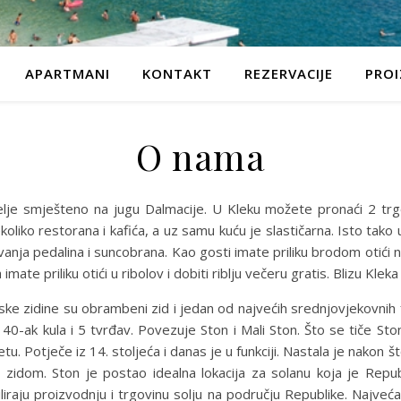
APARTMANI
KONTAKT
REZERVACIJE
PROI
O nama
aselje smješteno na jugu Dalmacije. U Kleku možete pronaći 2 t
ekoliko restorana i kafića, a uz samu kuću je slastičarna. Isto tak
nja pedalina i suncobrana. Kao gosti imate priliku brodom otići na
imate priliku otići u ribolov i dobiti riblju večeru gratis. Blizu Kle
ske zidine su obrambeni zid i jedan od najvećih srednjovjekovnih fo
 40-ak kula i 5 tvrđav. Povezuje Ston i Mali Ston. Što se tiče Sto
etu. Potječe iz 14. stoljeća i danas je u funkciji. Nastala je nakon
idom. Ston je postao idealna lokacija za solanu koja je Republ
raju proizvodnju i trgovinu solju na području Republike. Najveća