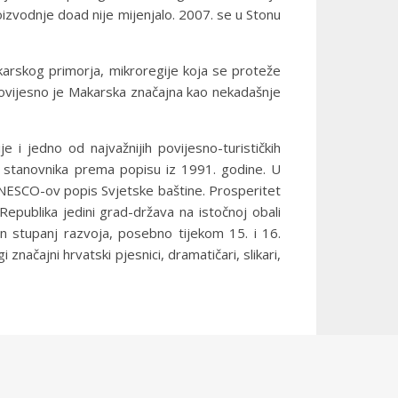
izvodnje doad nije mijenjalo. 2007. se u Stonu
karskog primorja, mikroregije koja se proteže
ovijesno je Makarska značajna kao nekadašnje
i jedno od najvažnijih povijesno-turističkih
 stanovnika prema popisu iz 1991. godine. U
UNESCO-ov popis Svjetske baštine. Prosperitet
publika jedini grad-država na istočnoj obali
an stupanj razvoja, posebno tijekom 15. i 16.
značajni hrvatski pjesnici, dramatičari, slikari,