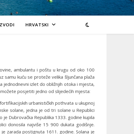
ZVODI
HRVATSKI
rgovine, ambulantu i poštu u krugu od oko 100
o uz samu kuću se proteže velika šljunčana plaža
 jednodnevni izlet do obližnjih otoka i mjesta,
ka možete posjetiti jedno od slijedećih mjesta:
rtifikacijskih urbanističkih pothvata u ukupnoj
nske solane, jedna je od tri solane u Republici
 što je Dubrovačka Republika 1333. godine kupila
ici donosila najviše 15 900 dukata godišnje.
 je zarada postignuta 1611. godine. Solana je