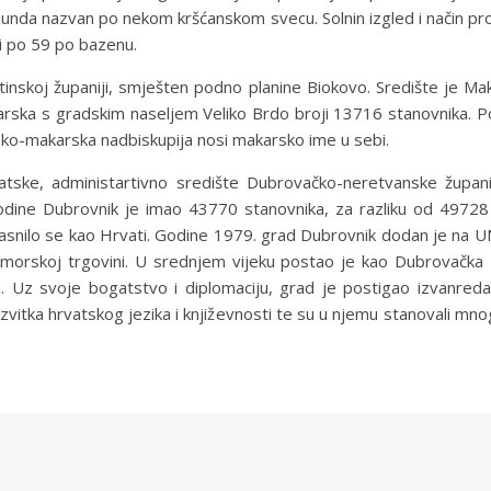
Munda nazvan po nekom kršćanskom svecu. Solnin izgled i način pro
li po 59 po bazenu.
inskoj županiji, smješten podno planine Biokovo. Središte je Ma
arska s gradskim naseljem Veliko Brdo broji 13716 stanovnika. P
tsko-makarska nadbiskupija nosi makarsko ime u sebi.
e, administartivno središte Dubrovačko-neretvanske županije 
odine Dubrovnik je imao 43770 stanovnika, za razliku od 49728
jasnilo se kao Hrvati. Godine 1979. grad Dubrovnik dodan je na 
morskoj trgovini. U srednjem vijeku postao je kao Dubrovačka Re
ci. Uz svoje bogatstvo i diplomaciju, grad je postigao izvanred
vitka hrvatskog jezika i književnosti te su u njemu stanovali mnogi 