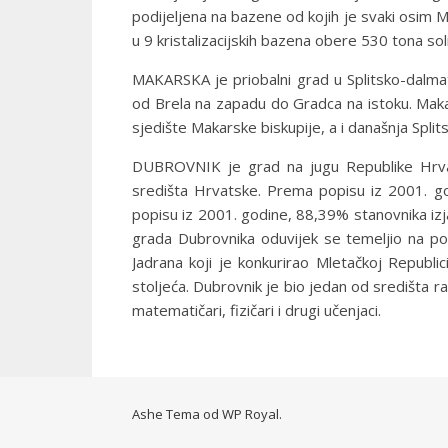
podijeljena na bazene od kojih je svaki osim 
u 9 kristalizacijskih bazena obere 530 tona so
MAKARSKA je priobalni grad u Splitsko-dalmat
od Brela na zapadu do Gradca na istoku. Mak
sjedište Makarske biskupije, a i današnja Spli
DUBROVNIK je grad na jugu Republike Hrvatsk
središta Hrvatske. Prema popisu iz 2001. g
popisu iz 2001. godine, 88,39% stanovnika iz
grada Dubrovnika oduvijek se temeljio na po
Jadrana koji je konkurirao Mletačkoj Republi
stoljeća. Dubrovnik je bio jedan od središta raz
matematičari, fizičari i drugi učenjaci.
Ashe Tema od
WP Royal
.