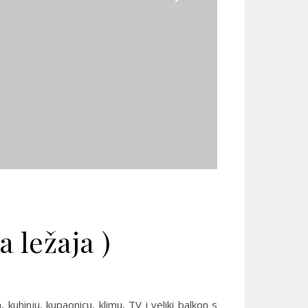
 ležaja )
uhinju, kupaonicu, klimu, TV i veliki balkon s