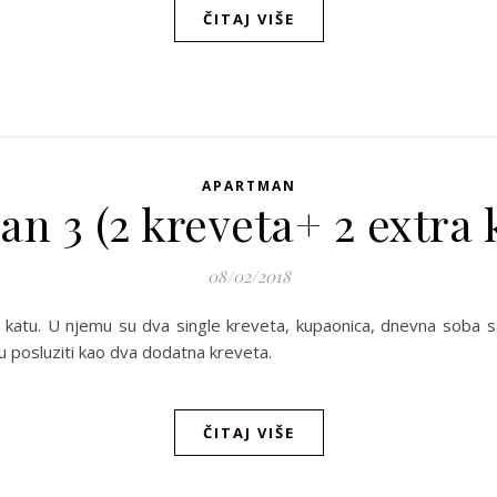
ČITAJ VIŠE
APARTMAN
n 3 (2 kreveta+ 2 extra 
08/02/2018
 katu. U njemu su dva single kreveta, kupaonica, dnevna soba s
u posluziti kao dva dodatna kreveta.
ČITAJ VIŠE