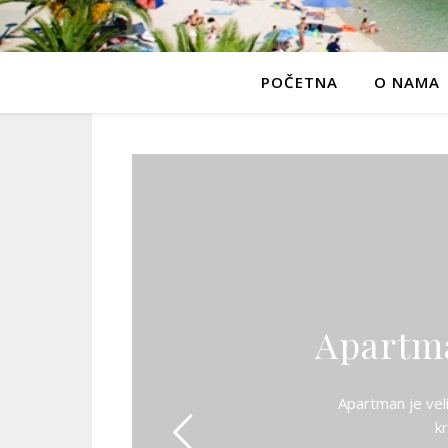
POČETNA
O NAMA
Apartma
Apartman je veli
k