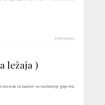
0 komentara
 ležaja )
vni boravak sa kaučem na razvlačenje gdje ima