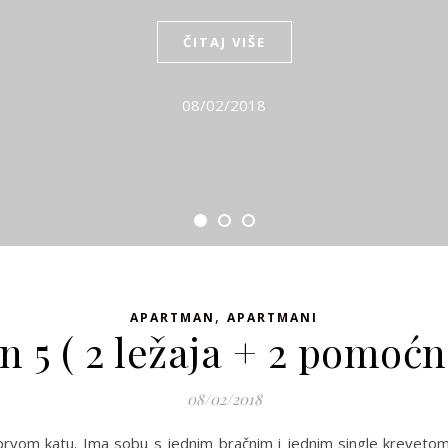
ČITAJ VIŠE
08/02/2018
,
APARTMAN
APARTMANI
 5 ( 2 ležaja + 2 pomoćna
08/02/2018
prvom katu. Ima sobu s jednim bračnim i jednim single krevetom, k