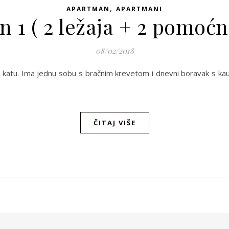
,
APARTMAN
APARTMANI
 1 ( 2 ležaja + 2 pomoćna
08/02/2018
3. katu. Ima jednu sobu s bračnim krevetom i dnevni boravak s kau
ČITAJ VIŠE