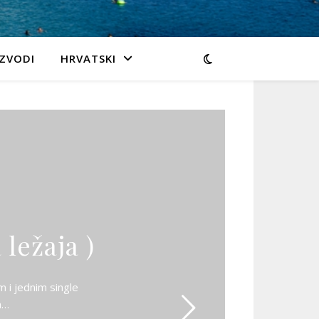
ZVODI
HRVATSKI
ležaja )
m i jednim single
a…