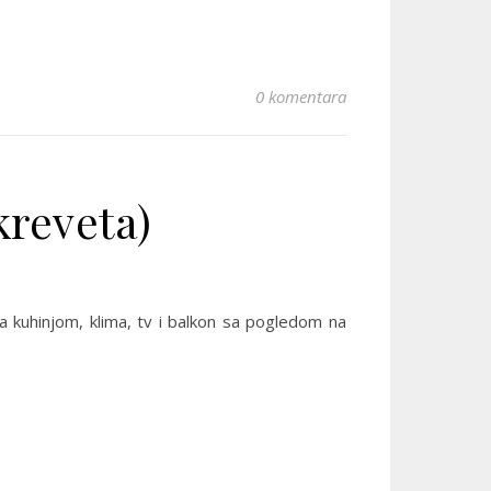
0 komentara
kreveta)
a kuhinjom, klima, tv i balkon sa pogledom na