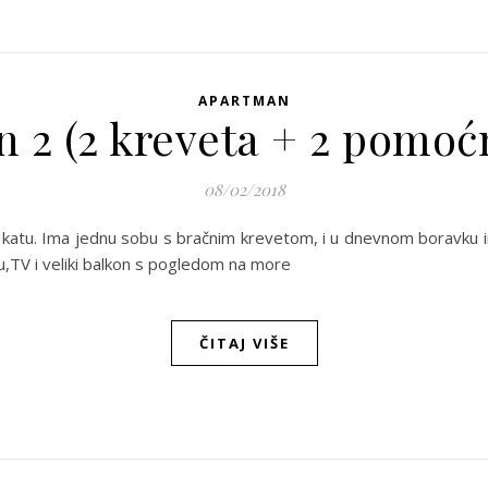
APARTMAN
 2 (2 kreveta + 2 pomoćn
08/02/2018
 3. katu. Ima jednu sobu s bračnim krevetom, i u dnevnom boravku
mu,TV i veliki balkon s pogledom na more
ČITAJ VIŠE