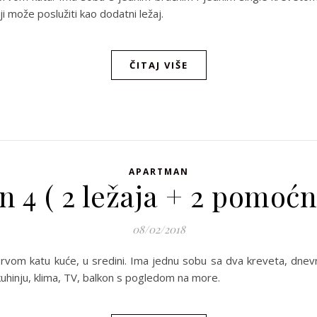
i može poslužiti kao dodatni ležaj.
ČITAJ VIŠE
APARTMAN
 4 ( 2 ležaja + 2 pomoćna
08/02/2018
 prvom katu kuće, u sredini. Ima jednu sobu sa dva kreveta, dne
uhinju, klima, TV, balkon s pogledom na more.