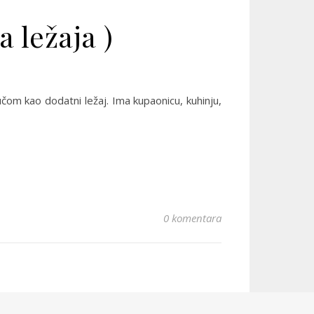
 ležaja )
čom kao dodatni ležaj. Ima kupaonicu, kuhinju,
0 komentara