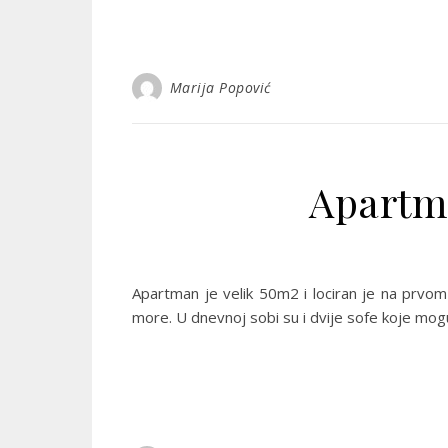
Marija Popović
Apartma
Apartman je velik 50m2 i lociran je na prvom
more. U dnevnoj sobi su i dvije sofe koje mog