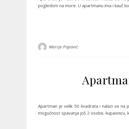
pogledom na more. U apartmanu ima i kauč koj
Marija Popović
Apartman
Apartman je velik 50 kvadrata i nalazi se na
mogućnost spavanja još 2 osobe, kupaonicu, k