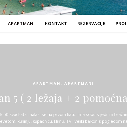
APARTMANI
KONTAKT
REZERVACIJE
PROI
APARTMAN
,
APARTMANI
n 5 ( 2 ležaja + 2 pomoćna 
k 50 kvadrata i nalazi se na prvom katu. Ima sobu s jednim bračni
revetom, kuhinju, kupaonicu, klimu, TV i veliki balkon s pogledom n