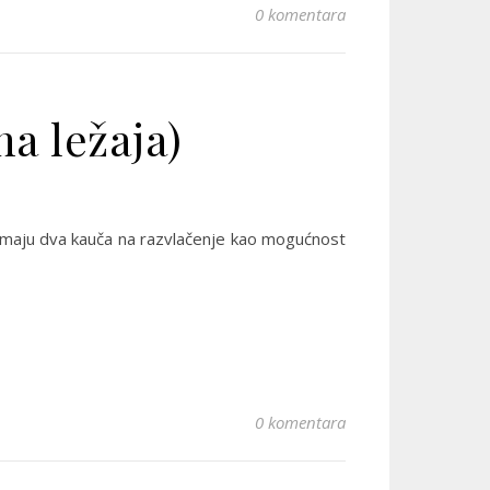
0 komentara
a ležaja)
 imaju dva kauča na razvlačenje kao mogućnost
0 komentara